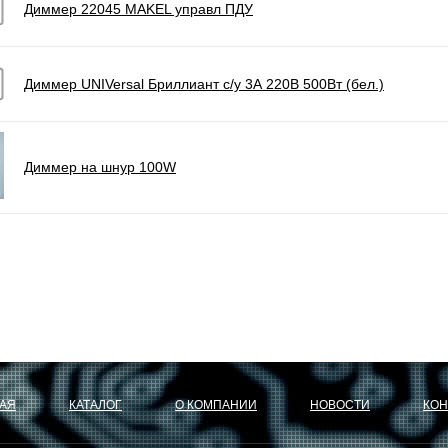
Диммер 22045 MAKEL управл ПДУ
Диммер UNIVersal Бриллиант с/у 3А 220В 500Вт (бел.)
Диммер на шнур 100W
АЯ
КАТАЛОГ
О КОМПАНИИ
НОВОСТИ
КОН