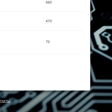
660
470
70
ТАКТЫ