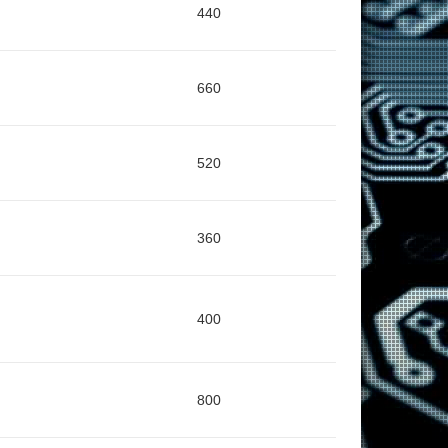
440
660
520
360
400
800