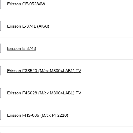
Erisson CE-0528AW
Erisson E-3741 (AKAI)
Erisson E-3743
Erisson F3S520 (M/cx M3004LAB1) TV
Erisson F4S028 (M/cx M3004LAB1) TV
Erisson FHS-085 (M/cx PT2210)