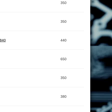
350
350
D840
440
650
350
380