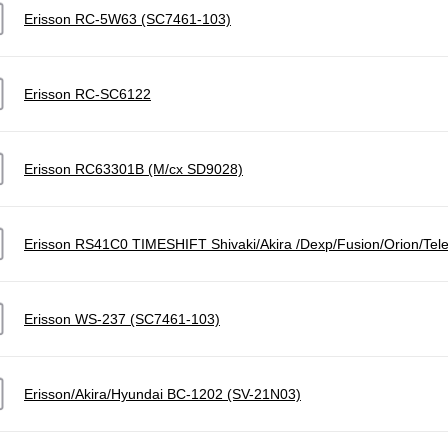
Erisson RC-5W63 (SC7461-103)
Erisson RC-SC6122
Erisson RC63301B (M/cx SD9028)
Erisson RS41C0 TIMESHIFT Shivaki/Akira /Dexp/Fusion/Orion/Tel
Erisson WS-237 (SC7461-103)
Erisson/Akira/Hyundai BC-1202 (SV-21N03)