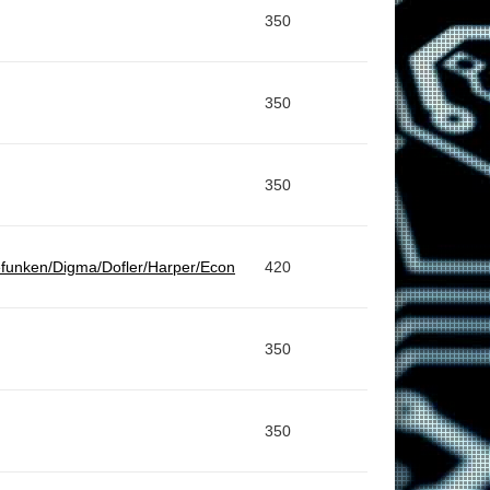
350
350
350
efunken/Digma/Dofler/Harper/Econ
420
350
350