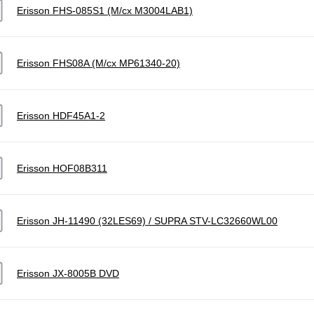
Erisson FHS-085S1 (M/cx M3004LAB1)
Erisson FHS08A (M/cx MP61340-20)
Erisson HDF45A1-2
Erisson HOF08B311
Erisson JH-11490 (32LES69) / SUPRA STV-LC32660WL00
Erisson JX-8005B DVD