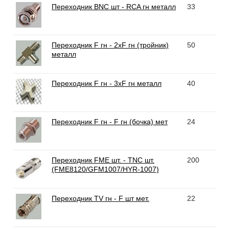
Переходник BNC шт - RCA гн металл
33
Переходник F гн - 2xF гн (тройник)
50
металл
Переходник F гн - 3xF гн металл
40
Переходник F гн - F гн (бочка) мет
24
Переходник FME шт. - TNC шт.
200
(FME8120/GFM1007/HYR-1007)
Переходник TV гн - F шт мет.
22