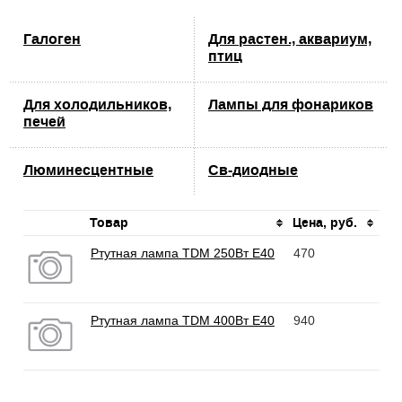
Галоген
Для растен., аквариум,
птиц
Для холодильников,
Лампы для фонариков
печей
Люминeсцентные
Св-диодные
Товар
Цена, руб.
Ртутная лампа TDM 250Вт Е40
470
Ртутная лампа TDM 400Вт Е40
940